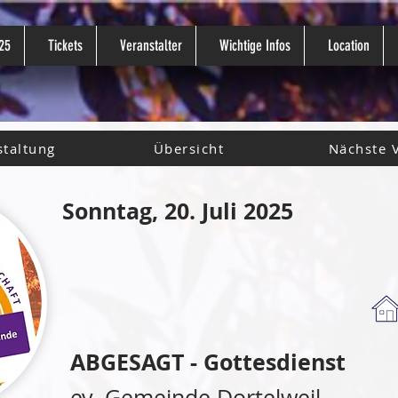
25
Tickets
Veranstalter
Wichtige Infos
Location
staltung
Übersicht
Nächste 
Sonntag, 20. Juli 2025
ABGESAGT - Gottesdienst
ev. Gemeinde Dortelweil