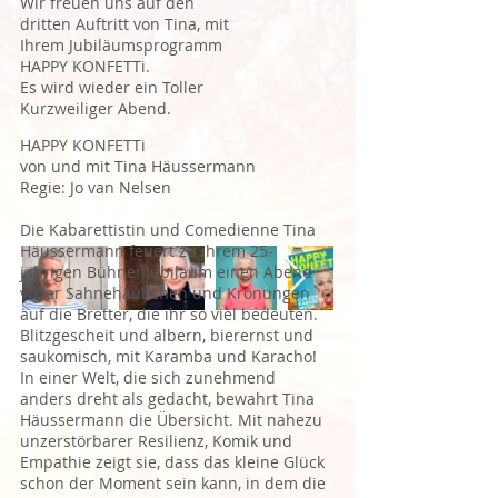
Wir freuen uns auf den
dritten Auftritt von Tina, mit
Ihrem Jubiläumsprogramm
HAPPY KONFETTi.
Es wird wieder ein Toller
Kurzweiliger Abend.
HAPPY KONFETTi
von und mit Tina Häussermann
Regie: Jo van Nelsen
Die Kabarettistin und Comedienne Tina
Häussermann feuert zu ihrem 25-
jährigen Bühnenjubiläum einen Abend
voller Sahnehäubchen und Krönungen
auf die Bretter, die ihr so viel bedeuten.
Blitzgescheit und albern, bierernst und
saukomisch, mit Karamba und Karacho!
In einer Welt, die sich zunehmend
anders dreht als gedacht, bewahrt Tina
Häussermann die Übersicht. Mit nahezu
unzerstörbarer Resilienz, Komik und
Empathie zeigt sie, dass das kleine Glück
schon der Moment sein kann, in dem die